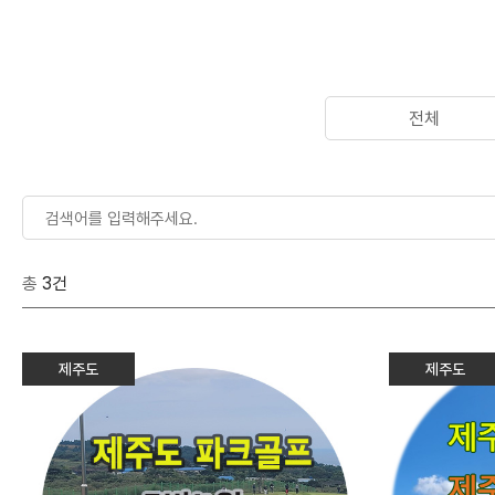
전체
총
3건
제주도
제주도