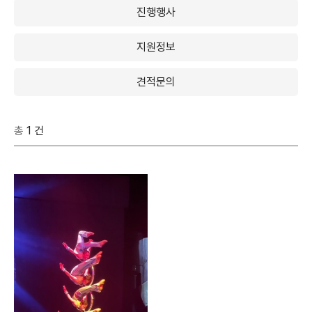
진행행사
지원정보
견적문의
총
1 건