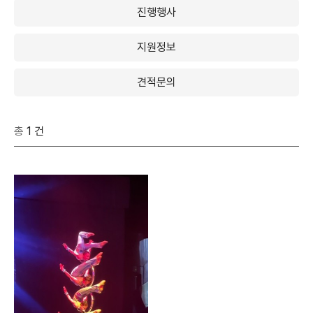
진행행사
지원정보
견적문의
총
1 건