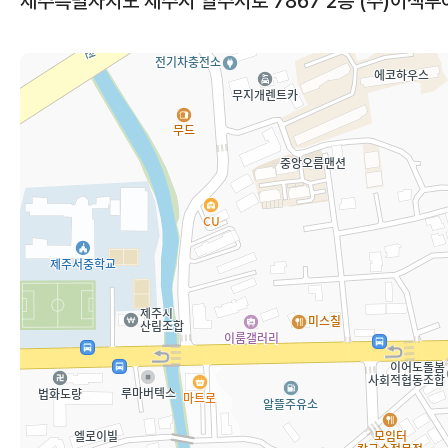
제주특별자치도 제주시 일주서로 7867 2층 (주)이색투