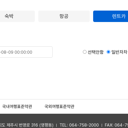
숙박
항공
렌트카
선택안함
일반자차
국내여행표준약관
국외여행표준약관
도 제주시 번영로 316 (영평동)
TEL: 064-758-2000
FAX: 064-7