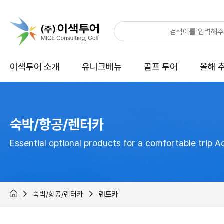
이색투어 소개
유니크베뉴
골프 투어
올해 
숙박/항공/렌터카
Essential optional products for a comfortable trip 
숙박/항공/렌터카
렌트카