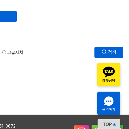
검색
고급자차
51-0672