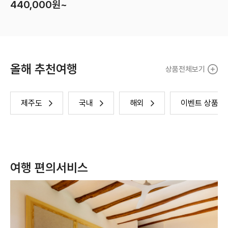
440,000
원~
은 별도문의 지역,환율,날짜에따라 변동성이 많음. 담당자 :양희선이사
올해 추천여행
상품전체보기
제주도
국내
해외
이벤트 상품
여행 편의서비스