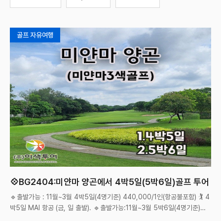
골프 자유여행
💠BG2404:미얀마 양곤에서 4박5일(5박6일)골프 투어

방콕근
🔹출발가능 : 11월~3월 4박5일(4명기준) 440,000/1인(항공불포함) 🏌️ 4
박5일 MAI 항공 (금, 일 출발). 🔹출발가능:11월~3월 5박6일(4명기준)
550,000/1인(항공불포함) 🏌️ 5박6일 MAI 항공 (월, 화 ,목 출발) **항공