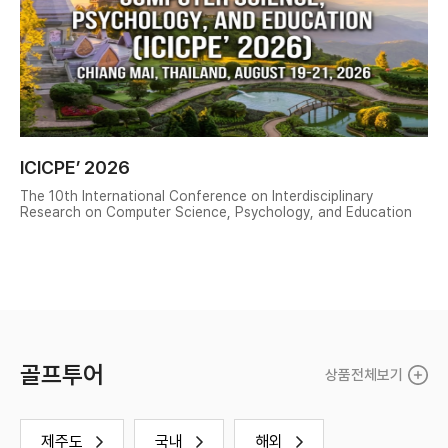
ICICPE’ 2026
The 10th International Conference on Interdisciplinary
한
Research on Computer Science, Psychology, and Education
차
골프투어
상품전체보기
제주도
국내
해외