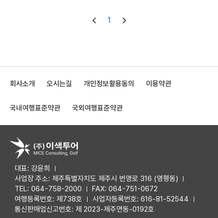
1
회사소개
오시는길
개인정보활용동의
이용약관
국내여행표준약관
국외여행표준약관
대표: 강윤희
사업장 주소: 제주특별자치도 제주시 번영로 316 (영평동)
TEL: 064-758-2000
FAX: 064-751-0672
여행등록번호: 제738호
사업자등록번호: 616-81-52544
통신판매업신고번호: 제 2023-제주연동-0192호