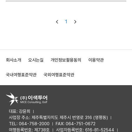
1
회사소개
오시는길
개인정보활용동의
이용약관
국내여행표준약관
국외여행표준약관
대표: 강윤희
사업장 주소: 제주특별자치도 제주시 번영로 316 (영평동)
TEL: 064-758-2000
FAX: 064-751-0672
여행등록번호: 제738호
사업자등록번호: 616-81-52544