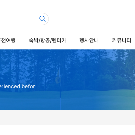
추천여행
숙박/항공/렌터카
행사안내
커뮤니티
erienced befor