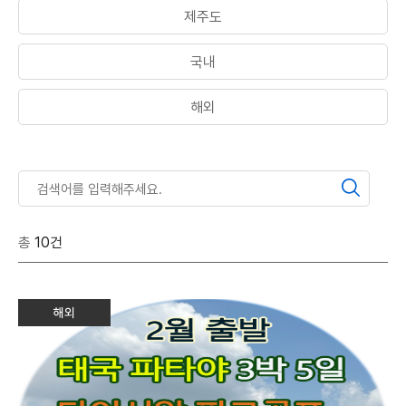
제주도
국내
해외
총
10건
해외