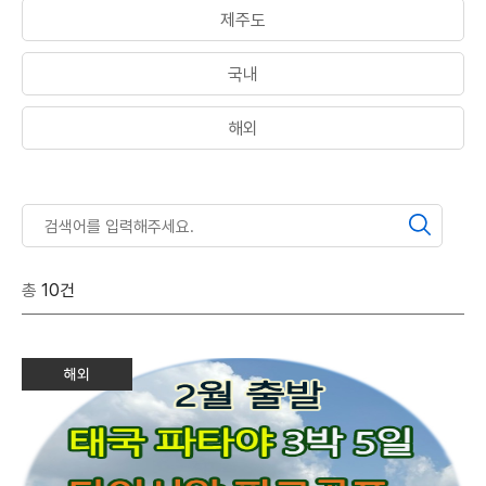
제주도
국내
해외
총
10건
해외